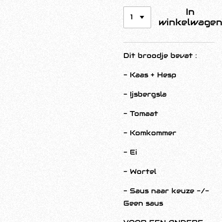
In
winkelwage
Dit broodje bevat :
- Kaas + Hesp
- Ijsbergsla
- Tomaat
- Komkommer
- Ei
- Wortel
- Saus naar keuze -/-
Geen saus