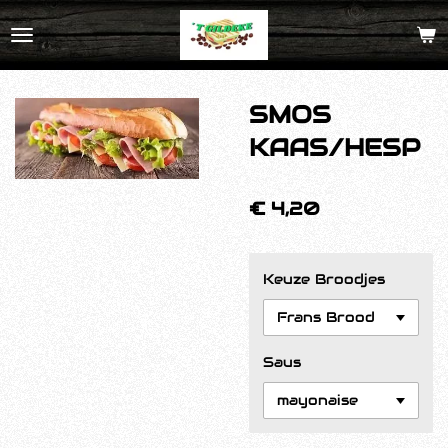
Ga
direct
naar
de
SMOS
hoofdinhoud
KAAS/HESP
€ 4,20
Keuze Broodjes
Saus