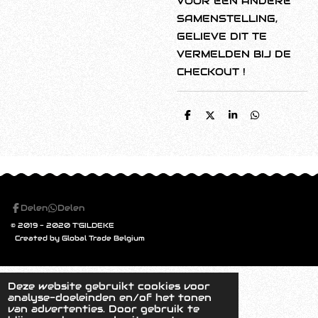
VOOR EEN ANDERE
SAMENSTELLING,
GELIEVE DIT TE
VERMELDEN BIJ DE
CHECKOUT !
D
D
S
D
e
e
h
e
l
e
a
l
e
l
r
e
n
e
n
Delen
Delen
© 2019 - 2020 T'GILDEKE
Created by Global Trade Belgium
Deze website gebruikt cookies voor
analyse-doeleinden en/of het tonen
van advertenties. Door gebruik te