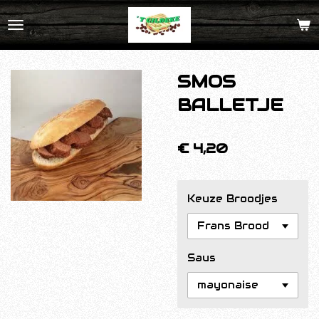
Ga
direct
naar
de
SMOS
hoofdinhoud
BALLETJE
€ 4,20
Keuze Broodjes
Saus