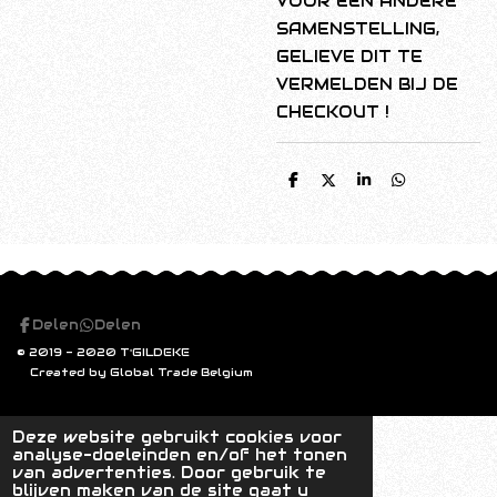
VOOR EEN ANDERE
SAMENSTELLING,
GELIEVE DIT TE
VERMELDEN BIJ DE
CHECKOUT !
D
D
S
D
e
e
h
e
l
e
a
l
e
l
r
e
n
e
n
Delen
Delen
© 2019 - 2020 T'GILDEKE
Created by Global Trade Belgium
Deze website gebruikt cookies voor
analyse-doeleinden en/of het tonen
van advertenties. Door gebruik te
blijven maken van de site gaat u