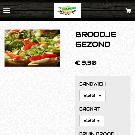
Ga
direct
naar
de
BROODJE
hoofdinhoud
GEZOND
€ 3,30
SANDWICH
BAGNAT
BRUIN BROOD