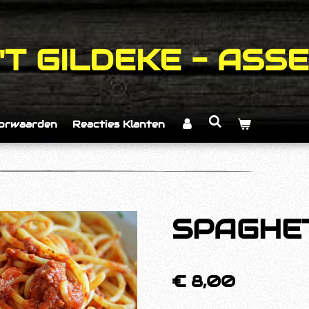
'T GILDEKE - ASSE
orwaarden
Reacties Klanten
SPAGHET
€ 8,00